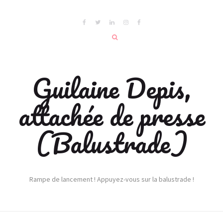
Guilaine Depis,
attachée de presse
(Balustrade)
Rampe de lancement ! Appuyez-vous sur la balustrade !