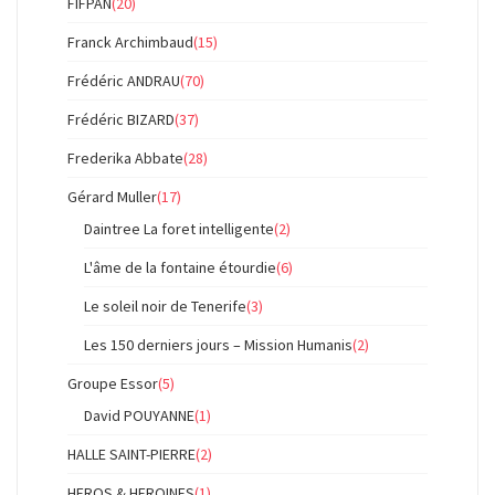
FIFPAN
(20)
Franck Archimbaud
(15)
Frédéric ANDRAU
(70)
Frédéric BIZARD
(37)
Frederika Abbate
(28)
Gérard Muller
(17)
Daintree La foret intelligente
(2)
L'âme de la fontaine étourdie
(6)
Le soleil noir de Tenerife
(3)
Les 150 derniers jours – Mission Humanis
(2)
Groupe Essor
(5)
David POUYANNE
(1)
HALLE SAINT-PIERRE
(2)
HEROS & HEROINES
(1)