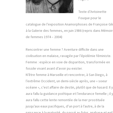
Texte d’Antoinette
Fouque pour le
catalogue de l’exposition Anamorphoses de Françoise Gil
à la Galerie des femmes, en juin 1986 (repris dans Mémoi
de femmes 1974 – 2004)
Rencontrer une femme ? Aventure difficile dans une
civilisation en malaise, ravagée par l’épidémie féministe.
Femme : espèce en voie de disparition, transformée en
fossile vivant avant d’avoir pu exister.
N’être femme à Marseille et rencontrer, à San Diego, à
l’extrême Occident, un demi-siècle après, une « soeur
océane », c’est affaire de destin, plutôt que de hasard. Il y
aura fallu la guidance poétique et l’endurance femelle ; il 
aura fallu cette lente remontée de la mer prostituée
jusqu’aux eaux pacifiques, d’un port à l’autre, à de la
naissance à la maturité, du passé au futur, anabase et exil