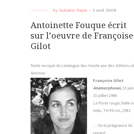
by
Guilaine Depis
-
3 avril 2009
Antoinette Fouque écrit
sur l’oeuvre de Françoise
Gilot
Texte recopié du catalogue des trente ans des
Editions d
femmes
:
Françoise Gilot
Anamorphoses
, 15 juin
31 juillet 1986
La Porte rouge
, huile s
toile, 73×59 cm, 1982
… Ou la prégnance du
regard