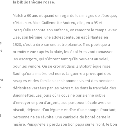
la bibliothèque rosse.
Match a 60 ans et quand on regarde les images de l’époque,
c’était hier. Mais Guillemette Andreu, elle, en a 95 et
;
lorsqu’elle raconte son enfance, on remonte le temps. Avec
s
Lise, son héroïne, une adolescente, on est à Nantes en
es
1920, c’est-à-dire sur une autre planète. Très poétique à
le
première vue : après la pluie, les écolières vont ramasser
les escargots, qui s’étirent tant qu’ils peuvent au soleil,
pour les vendre. On se croirait dans la Bibliothèque rose.
r
Sauf qu’ici la misère est noire. La guerre a provoqué des
ou
ravages et des familles sans hommes vivent des pensions
s
dérisoires versées par les pères tués dans la tranchée des
Baïonnettes. Les jours où la cousine parisienne oublie
d’envoyer un peu d’argent, Lise part pour l’école avec un
biscuit, déjeune d’un légume et dîne d’une soupe. Pourtant,
t
personne ne se révolte. Une camisole de bonté cerne la
misère. Puisqu’elle a perdu son bon papa sur le front, le bon