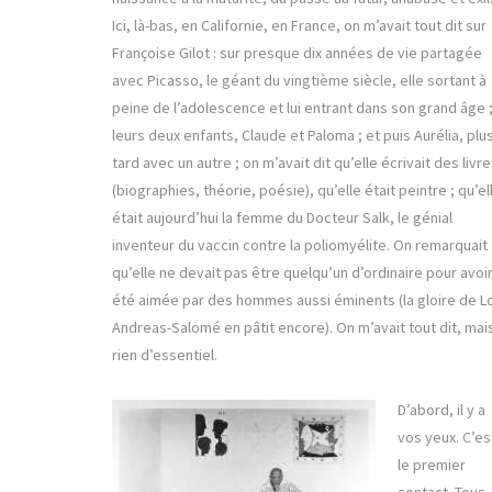
Ici, là-bas, en Californie, en France, on m’avait tout dit sur
Françoise Gilot : sur presque dix années de vie partagée
avec Picasso, le géant du vingtième siècle, elle sortant à
peine de l’adolescence et lui entrant dans son grand âge 
leurs deux enfants, Claude et Paloma ; et puis Aurélia, plu
tard avec un autre ; on m’avait dit qu’elle écrivait des livr
(biographies, théorie, poésie), qu’elle était peintre ; qu’el
était aujourd’hui la femme du Docteur Salk, le génial
inventeur du vaccin contre la poliomyélite. On remarquait
qu’elle ne devait pas être quelqu’un d’ordinaire pour avoi
été aimée par des hommes aussi éminents (la gloire de L
Andreas-Salomé en pâtit encore). On m’avait tout dit, mai
rien d’essentiel.
D’abord, il y a
vos yeux. C’es
le premier