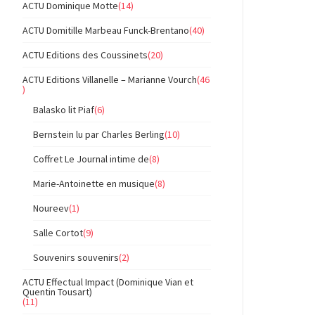
ACTU Dominique Motte
(14)
ACTU Domitille Marbeau Funck-Brentano
(40)
ACTU Editions des Coussinets
(20)
ACTU Editions Villanelle – Marianne Vourch
(46
)
Balasko lit Piaf
(6)
Bernstein lu par Charles Berling
(10)
Coffret Le Journal intime de
(8)
Marie-Antoinette en musique
(8)
Noureev
(1)
Salle Cortot
(9)
Souvenirs souvenirs
(2)
ACTU Effectual Impact (Dominique Vian et
Quentin Tousart)
(11)