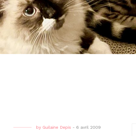
by
Guilaine Depis
-
6 avril 2009