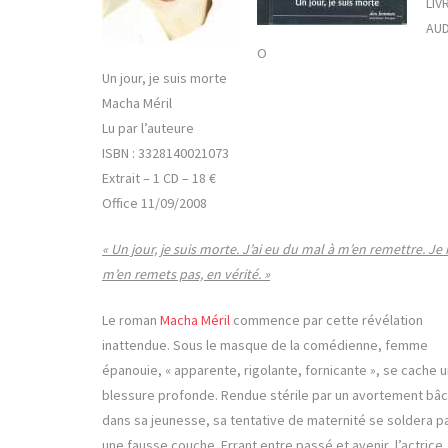
LIV
AUD
O
Un jour, je suis morte
Macha Méril
Lu par l’auteure
ISBN : 3328140021073
Extrait – 1 CD – 18 €
Office 11/09/2008
« Un jour, je suis morte. J’ai eu du mal à m’en remettre. Je
m’en remets pas, en vérité. »
Le roman
Macha Méril
commence par cette révélation
inattendue. Sous le masque de la comédienne, femme
épanouie, « apparente, rigolante, fornicante », se cache 
blessure profonde. Rendue stérile par un avortement bâc
dans sa jeunesse, sa tentative de maternité se soldera p
une fausse couche. Errant entre passé et avenir, l’actrice