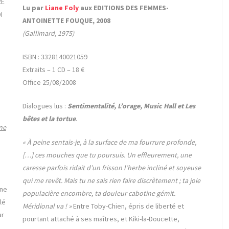
RE
Lu par
Liane Foly
aux EDITIONS DES FEMMES-
I
ANTOINETTE FOUQUE, 2008
(Gallimard, 1975)
ISBN : 3328140021059
Extraits – 1 CD – 18 €
Office 25/08/2008
Dialogues lus :
Sentimentalité, L’orage, Music Hall et Les
bêtes et la tortue
.
 ne
« À peine sentais-je, à la surface de ma fourrure profonde,
[…] ces mouches que tu poursuis. Un effleurement, une
caresse parfois ridait d’un frisson l’herbe incliné et soyeuse
qui me revêt. Mais tu ne sais rien faire discrètement ; ta joie
une
populacière encombre, ta douleur cabotine gémit.
lé
Méridional va ! »
Entre Toby-Chien, épris de liberté et
ar
pourtant attaché à ses maîtres, et Kiki-la-Doucette,