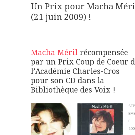
Un Prix pour Macha Méri
(21 juin 2009) !
Macha Méril
récompensée
par un Prix Coup de Coeur 
l’Académie Charles-Cros
pour son CD dans la
Bibliothèque des Voix !
SE
EM
E
200