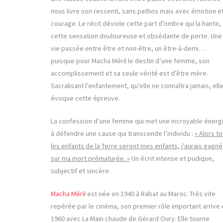
nous livre son ressenti, sans pathos mais avec émotion e
courage. Le récit dévoile cette part d’ombre qui la hante,
cette sensation douloureuse et obsédante de perte. Une
vie passée entre être et non-être, un être-à-demi…
puisque pour Macha Méril le destin d’une femme, son
accomplissement et sa seule vérité est d’être mère.
Sacralisant l’enfantement, qu’elle ne connaîtra jamais, ell
évoque cette épreuve.
La confession d’une femme qui met une incroyable énerg
à défendre une cause qui transcende l’individu :
« Alors t
les enfants de la Terre seront mes enfants, j’aurais gagné
sur ma mort prématurée. »
Un écrit intense et pudique,
subjectif et sincère.
Macha Méril
est née en 1940 à Rabat au Maroc. Très vite
repérée par le cinéma, son premier rôle important arrive 
1960 avec La Main chaude de Gérard Oury. Elle tourne