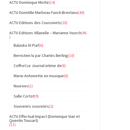
ACTU Dominique Motte
(14)
ACTU Domitille Marbeau Funck-Brentano
(40)
ACTU Editions des Coussinets
(20)
ACTU Editions Villanelle – Marianne Vourch
(46
)
Balasko lit Piaf
(6)
Bernstein lu par Charles Berling
(10)
Coffret Le Journal intime de
(8)
Marie-Antoinette en musique
(8)
Noureev
(1)
Salle Cortot
(9)
Souvenirs souvenirs
(2)
ACTU Effectual Impact (Dominique Vian et
Quentin Tousart)
(11)