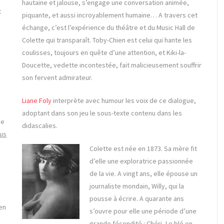
hautaine et jalouse, s’engage une conversation animée,
t
piquante, et aussi incroyablement humaine… A travers cet
échange, c’est l’expérience du théâtre et du Music Hall de
Colette qui transparaît. Toby-Chien est celui qui hante les
coulisses, toujours en quête d’une attention, et Kiki-la-
Doucette, vedette incontestée, fait malicieusement souffrir
son fervent admirateur.
e
Liane Foly
interprète avec humour les voix de ce dialogue,
adoptant dans son jeu le sous-texte contenu dans les
ie
didascalies.
ous
Colette est née en 1873. Sa mère fit
d’elle une exploratrice passionnée
de la vie. A vingt ans, elle épouse un
journaliste mondain, Willy, qui la
pousse à écrire. A quarante ans
en
s’ouvre pour elle une période d’une
grande fécondité : Chéri, Le blé en