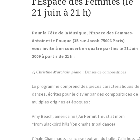
l’Espace des Femmes (le
21 juin à 21 h)
Pour la Fête de la Musique, l’Espace des Femmes-
Antoinette Fouque (35 rue Jacob 75006 Paris)
vous invite à un concert en quatre parties le 21 Juin
2009 à partir de 21 h :
1) Christine Marchais, piano
:
Danses de compositrices
Le programme comprend des pièces caractéristiques de
danses, écrites pour le clavier par des compositrices de
multiples origines et époques :
Amy Beach, américaine ( An Hermit Thrust at morn
“from Blackbird hills”(on omaha tribal dance)
Cécile Chaminade, française (extrait du ballet Callirhoë….