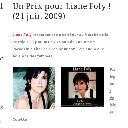
l
Un Prix pour Liane Foly !
(21 juin 2009)
Liane Foly
récompensée à son tour au Marché de la
Poésie 2009 par un Prix « Coup de Coeur » de
l’Académie Charles-Cros pour son livre audio aux
éditions des femmes.
de
Dia
log
ue
s
de
PT
bêt
BR
es
Colette
8