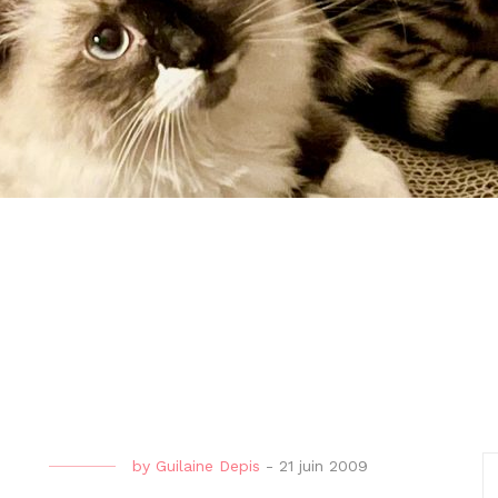
by
Guilaine Depis
-
21 juin 2009