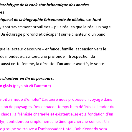
l’archétype de la rock star britannique des années
es.
ique et de la biographie foisonnante de détails
, sur
fond
 y sont savamment brouillées – plus réelles que le réel. Un page
t. Un éclairage profond et décapant sur le chanteur d’un band
que le lecteur découvre – enfance, famille, ascension vers le
s du monde, et, surtout, une profonde introspection du
s aussi cette femme, la déroute d’un amour avorté, le secret
n chanteur en fin de parcours.
nglois
(pays où vit l’auteure)
e-t-il un mode d’emploi? L’auteure nous propose un voyage dans
ession de paysages. Des espaces-temps bien définis. Le leader du
aos, la frénésie charnelle et existentielle) et la fondation d’un
yr, confident ou simplement une âme qui cherche son ciel. Un
 le groupe se trouve à l’Ambassador Hotel, Bob Kennedy sera