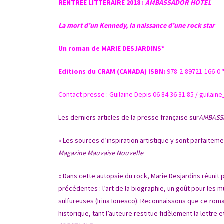
RENTREE LITTERAIRE 2018 :
AMBASSADOR HOTEL
La mort d’un Kennedy, la naissance d’une rock star
Un roman de
MARIE DESJARDINS
*
Editions du CRAM (CANADA)
ISBN:
978-2-89721-166-0
Contact presse : Guilaine Depis 06 84 36 31 85 / guila
Les derniers articles de la presse française sur
AMBASS
« Les sources d’inspiration artistique y sont parfaite
Magazine Mauvaise Nouvelle
« Dans cette autopsie du rock, Marie Desjardins réuni
précédentes : l’art de la biographie, un goût pour les m
sulfureuses (Irina Ionesco). Reconnaissons que ce ro
historique, tant l’auteure restitue fidèlement la lettre