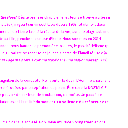
 the Hotel.
Dès le premier chapitre, le lecteur se trouve
au beau
uis 1967, nageait sur un seul tube depuis 1968, était mort deux
nt il doit faire face à la réalité de la vie, sur une plage sublime.
e sa fille, penchées sur leur iPhone. Nous sommes en 2014.
iennent nous hanter. Le phénomène Beatles, le psychédélisme (p.
Le guitariste se raconte en jouant la carte de l’humilité : J
e n’ai
u d’un Page mais j’étais comme l’œuf dans une mayonnaise
(p. 248).
’aiguillon de la conquête. Réinventer le désir. L’Homme cherchant
res érodées par la répétition du plaisir. Être dans la NOSTALGIE,
n pouvoir de conteur, de troubadour, de poète. Un passé de
iation avec l’humilité du moment.
La solitude du créateur est
humain dans la société. Bob Dylan et Bruce Springsteen en ont