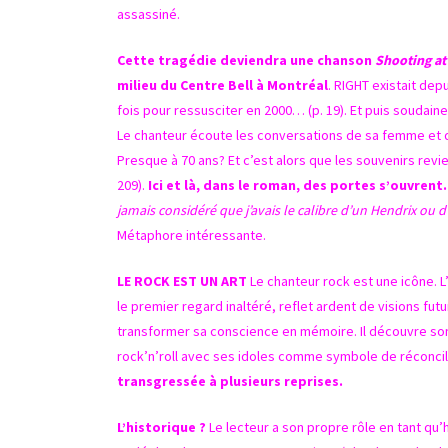
assassiné.
Cette tragédie deviendra une chanson
Shooting at
milieu du Centre Bell à Montréal
. RIGHT existait dep
fois pour ressusciter en 2000… (p. 19). Et puis soudaineme
Le chanteur écoute les conversations de sa femme et d
Presque à 70 ans? Et c’est alors que les souvenirs rev
209).
Ici et là, dans le roman, des portes s’ouvrent.
jamais considéré que j’avais le calibre d’un Hendrix o
Métaphore intéressante.
LE ROCK EST UN ART
Le chanteur rock est une icône. L
le premier regard inaltéré, reflet ardent de visions futu
transformer sa conscience en mémoire. Il découvre so
rock’n’roll avec ses idoles comme symbole de réconcil
transgressée à plusieurs reprises.
L’historique ?
Le lecteur a son propre rôle en tant qu’