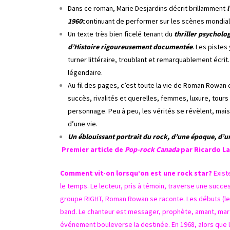
Dans ce roman, Marie Desjardins décrit brillamment
1960
continuant de performer sur les scènes mondial
Un texte très bien ficelé tenant du
thriller psycholog
d’Histoire rigoureusement documentée
. Les pistes
turner littéraire, troublant et remarquablement écri
légendaire.
Au fil des pages, c’est toute la vie de Roman Rowan 
succès, rivalités et querelles, femmes, luxure, tour
personnage. Peu à peu, les vérités se révèlent, mai
d’une vie.
Un éblouissant portrait du rock, d’une époque, d’u
Premier article de
Pop-rock Canada
par Ricardo La
Comment vit-on lorsqu’on est une rock star?
Exist
le temps. Le lecteur, pris à témoin, traverse une succ
groupe RIGHT, Roman Rowan se raconte. Les débuts (le ch
band. Le chanteur est messager, prophète, amant, mart
événement bouleverse la destinée. En 1968, alors que