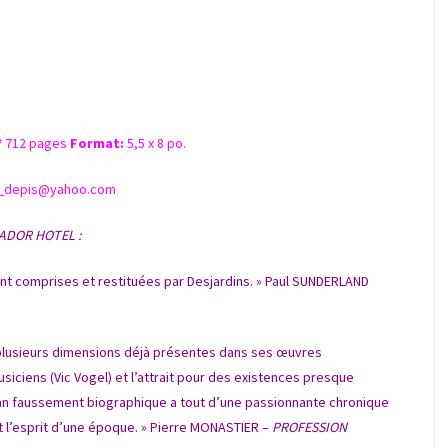
*
712 pages
Format:
5,5 x 8 po.
ine_depis@yahoo.com
ADOR HOTEL :
ment comprises et restituées par Desjardins. » Paul SUNDERLAND
t plusieurs dimensions déjà présentes dans ses œuvres
usiciens (Vic Vogel) et l’attrait pour des existences presque
man faussement biographique a tout d’une passionnante chronique
 et l’esprit d’une époque. » Pierre MONASTIER –
PROFESSION