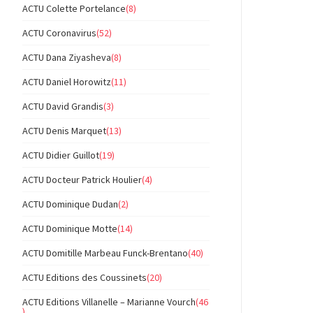
ACTU Colette Portelance
(8)
ACTU Coronavirus
(52)
ACTU Dana Ziyasheva
(8)
ACTU Daniel Horowitz
(11)
ACTU David Grandis
(3)
ACTU Denis Marquet
(13)
ACTU Didier Guillot
(19)
ACTU Docteur Patrick Houlier
(4)
ACTU Dominique Dudan
(2)
ACTU Dominique Motte
(14)
ACTU Domitille Marbeau Funck-Brentano
(40)
ACTU Editions des Coussinets
(20)
ACTU Editions Villanelle – Marianne Vourch
(46
)