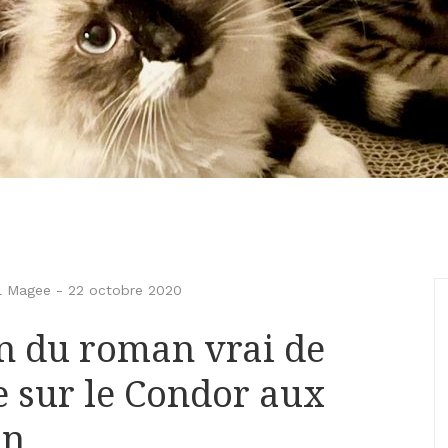
l Magee
-
22 octobre 2020
on du roman vrai de
 sur le Condor aux
on