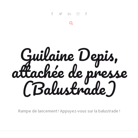
Guilaine Depis,
attachée de presse
(Balustrade)
Rampe de lancement ! Appuyez-vous sur la balustrade !