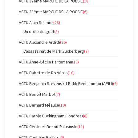
ACTU 37ème MARCHE DE LA POESIE
(18)
ACTU 38ème MARCHE DE LA POESIE
(6)
ACTU Alain Schmoll
(28)
Un drôle de goût
(5)
ACTU Alexandre Arditti
(26)
L'assassinat de Mark Zuckerberg
(7)
ACTU Anne-Cécile Hartemann
(13)
ACTU Babette de Rozières
(10)
ACTU Benjamin Stevens et Rafik Benhammou (APILI)
(9)
ACTU Benoît Marbot
(7)
ACTU Bernard Méaulle
(10)
ACTU Carole Buckingham (Londres)
(8)
ACTU Cécile et Benoit Palusinski
(11)
ACTU Christian Brûlard
(5)