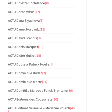
ACTU Colette Portelance
(8)
ACTU Coronavirus
(52)
ACTU Dana Ziyasheva
(8)
ACTU Daniel Horowitz
(11)
ACTU David Grandis
(3)
ACTU Denis Marquet
(13)
ACTU Didier Guillot
(19)
ACTU Docteur Patrick Houlier
(4)
ACTU Dominique Dudan
(2)
ACTU Dominique Motte
(14)
ACTU Domitille Marbeau Funck-Brentano
(40)
ACTU Editions des Coussinets
(20)
ACTU Editions Villanelle – Marianne Vourch
(46
)