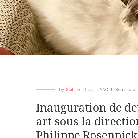
by
Guilaine Depis
-
AACTU Rentrée Jan
Inauguration de de
art sous la directi
Philippe Rosenpick